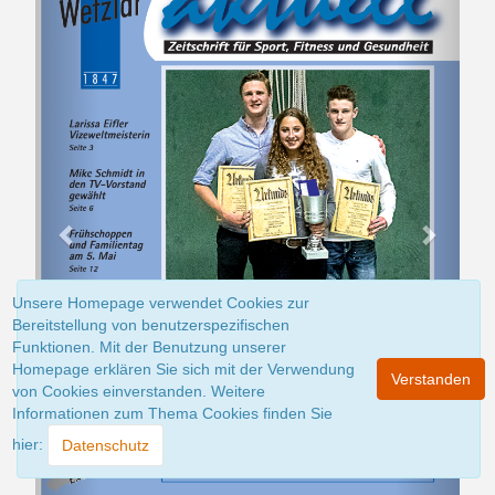
Unsere Homepage verwendet Cookies zur
Bereitstellung von benutzerspezifischen
Funktionen. Mit der Benutzung unserer
Homepage erklären Sie sich mit der Verwendung
Verstanden
von Cookies einverstanden. Weitere
Informationen zum Thema Cookies finden Sie
hier:
Datenschutz
1 von 32